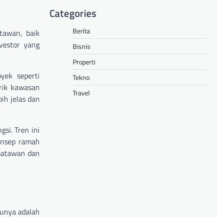
Categories
Berita
tawan, baik
vestor yang
Bisnis
Properti
yek seperti
Tekno
arik kawasan
Travel
ih jelas dan
si. Tren ini
onsep ramah
isatawan dan
tunya adalah