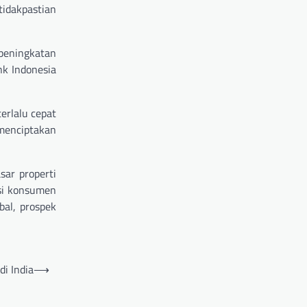
tidakpastian
 peningkatan
nk Indonesia
erlalu cepat
menciptakan
sar properti
nsi konsumen
bal, prospek
i India
⟶