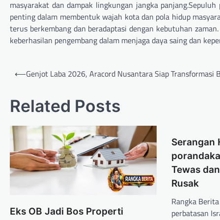
masyarakat dan dampak lingkungan jangka panjang.Sepuluh p
penting dalam membentuk wajah kota dan pola hidup masyaraka
terus berkembang dan beradaptasi dengan kebutuhan zaman. Ke
keberhasilan pengembang dalam menjaga daya saing dan keper
Navigasi
⟵
Genjot Laba 2026, Aracord Nusantara Siap Transformasi B
pos
Related Posts
Serangan 
porandakan
Tewas dan
Rusak
Rangka Berita
Eks OB Jadi Bos Properti
perbatasan Is