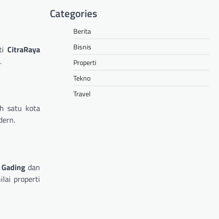
Categories
Berita
Bisnis
rti
CitraRaya
.
Properti
Tekno
Travel
ah satu kota
dern.
 Gading
dan
ai properti