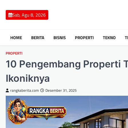
Skip
to
Sab, Agu 8, 2026
content
HOME
BERITA
BISNIS
PROPERTI
TEKNO
T
PROPERTI
10 Pengembang Properti T
Ikoniknya
rangkaberita.com
Desember 31, 2025