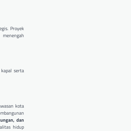
egis. Proyek
n menengah
kapal serta
awasan kota
pembangunan
kungan, dan
litas hidup