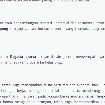
a salah satu kota mandiri paling diminati di Jabodetabek.
s pada pengembangan properti komersial dan residensial strat
pong
menjadi contoh hunian modern yang menyasar segme
emium.
Regatta Jakarta
dengan desain gedung menyerupai layar 
m menghadirkan properti berkelas tinggi.
 tetapi juga menciptakan pusat pertumbuhan ekonomi baru. K
 lapangan kerja, meningkatkan nilai lahan, serta mendorong 
 properti kini mengarah pada konsep
berkelanjutan, ramah ling
k hanya mengejar keuntungan, tetapi juga memperhatikan kua