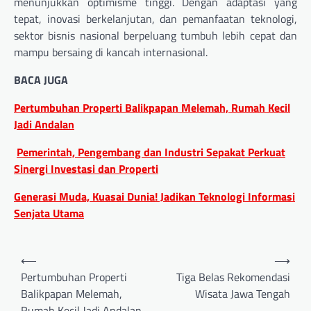
menunjukkan optimisme tinggi. Dengan adaptasi yang
tepat, inovasi berkelanjutan, dan pemanfaatan teknologi,
sektor bisnis nasional berpeluang tumbuh lebih cepat dan
mampu bersaing di kancah internasional.
BACA JUGA
Pertumbuhan Properti Balikpapan Melemah, Rumah Kecil
Jadi Andalan
Pemerintah, Pengembang dan Industri Sepakat Perkuat
Sinergi Investasi dan Properti
Generasi Muda, Kuasai Dunia! Jadikan Teknologi Informasi
Senjata Utama
Navigasi
⟵
⟶
pos
Pertumbuhan Properti
Tiga Belas Rekomendasi
Balikpapan Melemah,
Wisata Jawa Tengah
Rumah Kecil Jadi Andalan