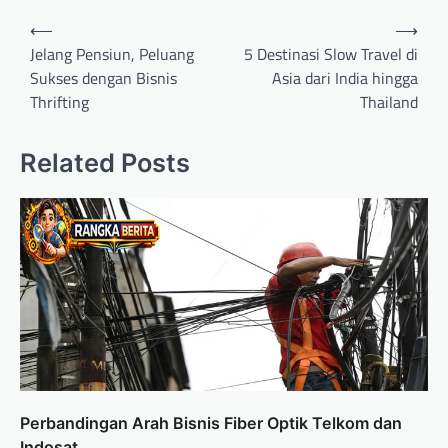
Navigasi
⟵
⟶
pos
Jelang Pensiun, Peluang
5 Destinasi Slow Travel di
Sukses dengan Bisnis
Asia dari India hingga
Thrifting
Thailand
Related Posts
Perbandingan Arah Bisnis Fiber Optik Telkom dan
Indosat