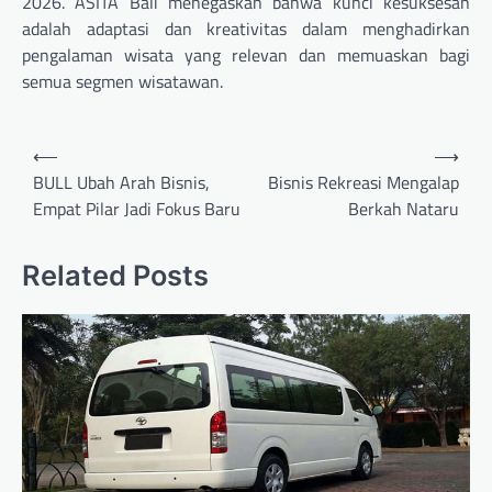
2026. ASITA Bali menegaskan bahwa kunci kesuksesan
adalah adaptasi dan kreativitas dalam menghadirkan
pengalaman wisata yang relevan dan memuaskan bagi
semua segmen wisatawan.
Navigasi
⟵
⟶
pos
BULL Ubah Arah Bisnis,
Bisnis Rekreasi Mengalap
Empat Pilar Jadi Fokus Baru
Berkah Nataru
Related Posts